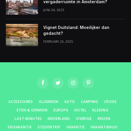
vergaderruimte in Amsterdam?
JUNI 24, 2025
Vignet Duitsland: Moeilijker dan
gedacht?
FEBRUARI 25, 2025
Facebook
Twitter
Instagram
Pinterest
ACCESSOIRES
ALGEMEEN
AUTO
CAMPING
CRUISE
ETEN & DRINKEN
EUROPA
HOTEL
KLEDING
LAST MINUTES
NEDERLAND
OVERIGE
REIZEN
SKIVAKANTIE
STEDENTRIP
VAKANTIE
VAKANTIEHUIS