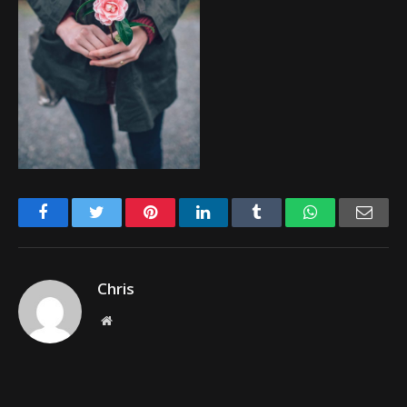
Facebook
Twitter
Pinterest
LinkedIn
Tumblr
WhatsApp
Emai
Chris
Website