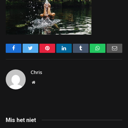
Facebook
Twitter
Pinterest
LinkedIn
Tumblr
WhatsApp
Emai
Chris
Website
Mis het niet