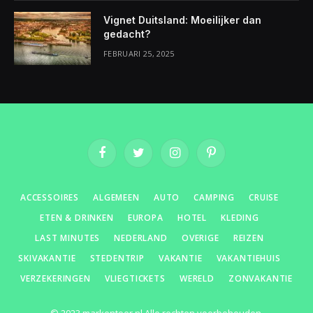
Vignet Duitsland: Moeilijker dan
gedacht?
FEBRUARI 25, 2025
Facebook
Twitter
Instagram
Pinterest
ACCESSOIRES
ALGEMEEN
AUTO
CAMPING
CRUISE
ETEN & DRINKEN
EUROPA
HOTEL
KLEDING
LAST MINUTES
NEDERLAND
OVERIGE
REIZEN
SKIVAKANTIE
STEDENTRIP
VAKANTIE
VAKANTIEHUIS
VERZEKERINGEN
VLIEGTICKETS
WERELD
ZONVAKANTIE