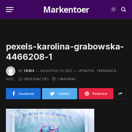
Markentoer
pexels-karolina-grabowska-
4466208-1
BY
CHRIS
AUGUSTUS 15, 2021
UPDATED:
FEBRUARI 8,
2023
GEEN REACTIES
1 MIN READ
Facebook
Twitter
Pinterest