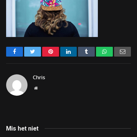
Facebook
Twitter
Pinterest
LinkedIn
Tumblr
WhatsApp
Emai
Chris
Website
Mis het niet