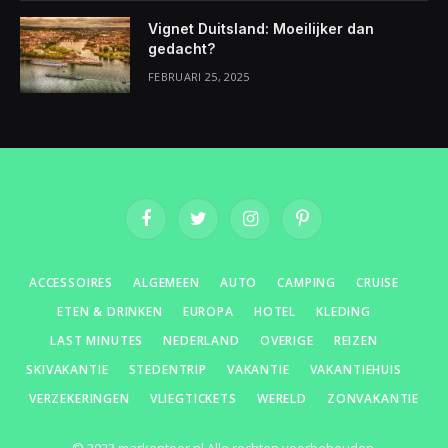
Vignet Duitsland: Moeilijker dan
gedacht?
FEBRUARI 25, 2025
Facebook
Twitter
Instagram
Pinterest
ACCESSOIRES
ALGEMEEN
AUTO
CAMPING
CRUISE
ETEN & DRINKEN
EUROPA
HOTEL
KLEDING
LAST MINUTES
NEDERLAND
OVERIGE
REIZEN
SKIVAKANTIE
STEDENTRIP
VAKANTIE
VAKANTIEHUIS
VERZEKERINGEN
VLIEGTICKETS
WERELD
ZONVAKANTIE