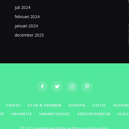
juli 2024
februari 2024
januari 2024
december 2023
Facebook
Twitter
Instagram
Pinterest
CRUISE
ETEN & DRINKEN
EUROPA
HOTEL
KLEDIN
IP
VAKANTIE
VAKANTIEHUIS
VERZEKERINGEN
VLIE
© 2023 markentoer.nl Alle rechten voorbehouden.