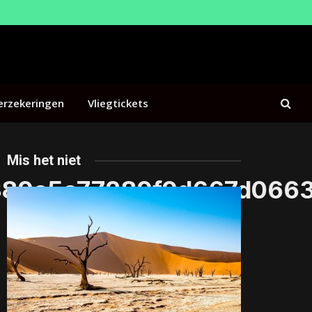
erzekeringen
Vliegtickets
Mis het niet
389c5a77289f9d667d0663