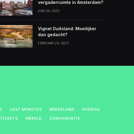
vergaderruimte in Amsterdam?
JUNI 24, 2025
Vignet Duitsland: Moeilijker
dan gedacht?
FEBRUARI 25, 2025
G
LAST MINUTES
NEDERLAND
OVERIGE
GTICKETS
WERELD
ZONVAKANTIE