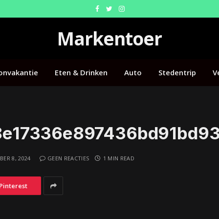
Facebook
Twitter
Instagram
Markentoer
onvakantie
Eten & Drinken
Auto
Stedentrip
V
8e17336e897436bd91bd9
ER 8, 2024
GEEN REACTIES
1 MIN READ
Pinterest