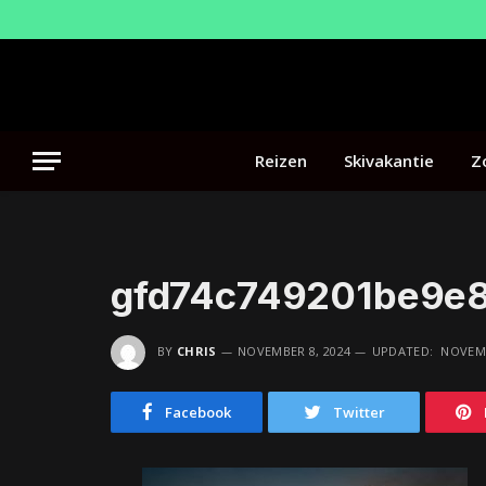
Reizen
Skivakantie
Z
gfd74c749201be9e
BY
CHRIS
NOVEMBER 8, 2024
UPDATED:
NOVEMB
Facebook
Twitter