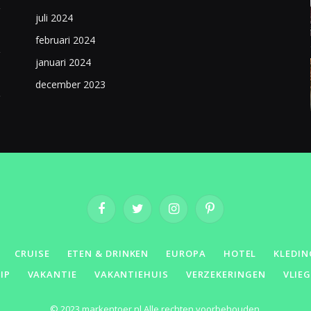
juli 2024
februari 2024
januari 2024
december 2023
Facebook
Twitter
Instagram
Pinterest
CRUISE
ETEN & DRINKEN
EUROPA
HOTEL
KLEDIN
IP
VAKANTIE
VAKANTIEHUIS
VERZEKERINGEN
VLIE
© 2023 markentoer.nl Alle rechten voorbehouden.