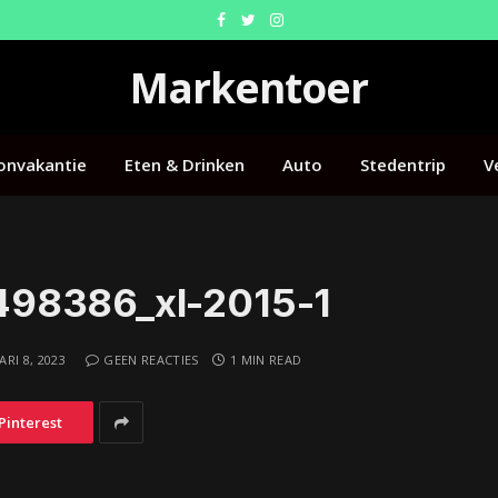
Facebook
Twitter
Instagram
Markentoer
onvakantie
Eten & Drinken
Auto
Stedentrip
V
498386_xl-2015-1
RI 8, 2023
GEEN REACTIES
1 MIN READ
Pinterest