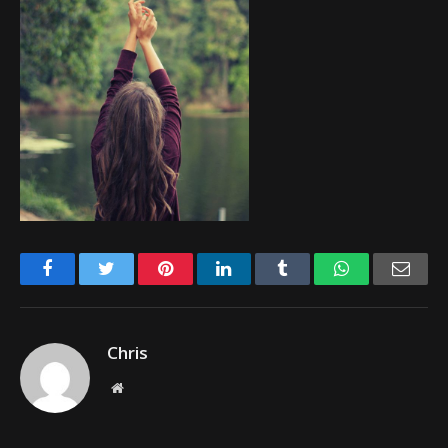
Facebook
Twitter
Pinterest
LinkedIn
Tumblr
WhatsApp
Emai
Chris
Website