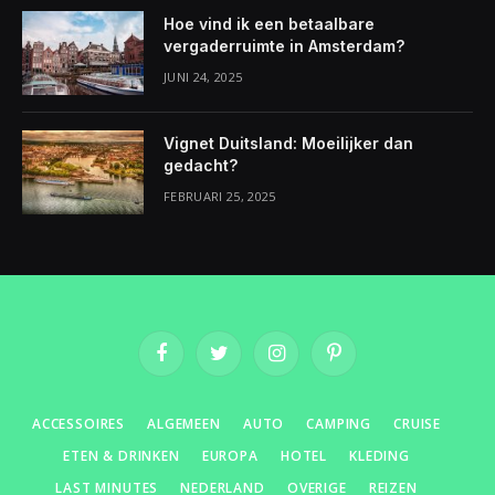
Hoe vind ik een betaalbare
vergaderruimte in Amsterdam?
JUNI 24, 2025
Vignet Duitsland: Moeilijker dan
gedacht?
FEBRUARI 25, 2025
Facebook
Twitter
Instagram
Pinterest
ACCESSOIRES
ALGEMEEN
AUTO
CAMPING
CRUISE
ETEN & DRINKEN
EUROPA
HOTEL
KLEDING
LAST MINUTES
NEDERLAND
OVERIGE
REIZEN