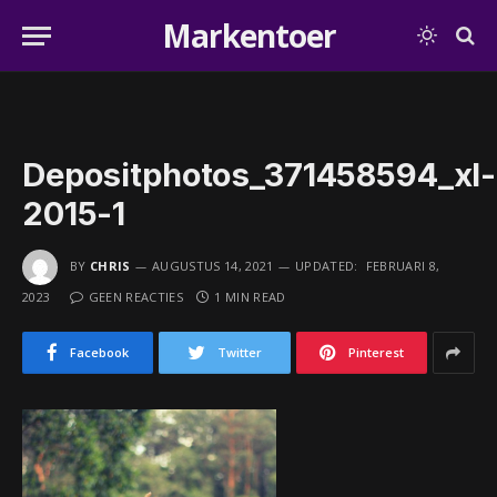
Markentoer
Depositphotos_371458594_xl-
2015-1
BY
CHRIS
AUGUSTUS 14, 2021
UPDATED:
FEBRUARI 8,
2023
GEEN REACTIES
1 MIN READ
Facebook
Twitter
Pinterest