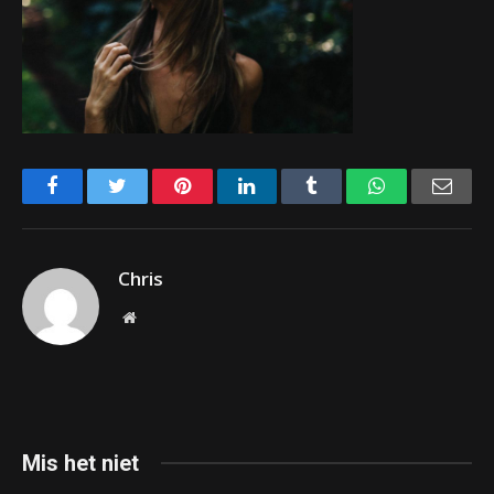
Facebook
Twitter
Pinterest
LinkedIn
Tumblr
WhatsApp
Emai
Chris
Website
Mis het niet