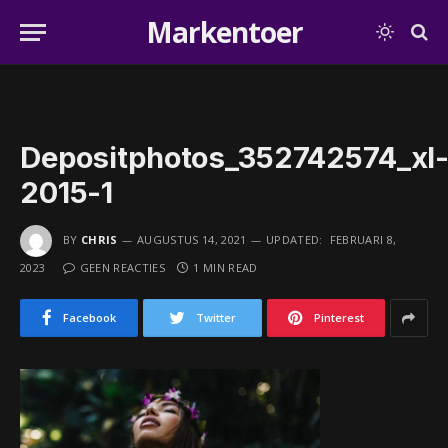
Markentoer
Depositphotos_352742574_xl
2015-1
BY
CHRIS
AUGUSTUS 14, 2021
UPDATED:
FEBRUARI 8,
2023
GEEN REACTIES
1 MIN READ
Facebook
Twitter
Pinterest