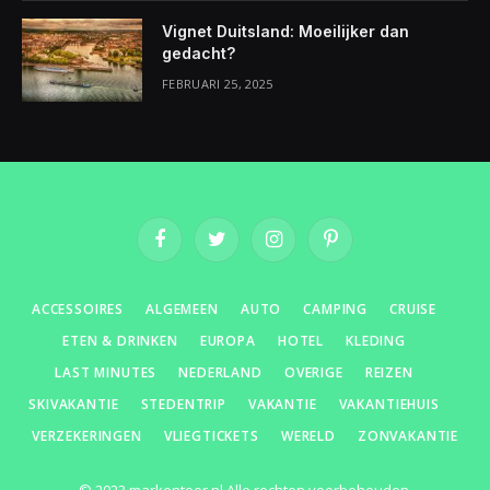
Vignet Duitsland: Moeilijker dan
gedacht?
FEBRUARI 25, 2025
Facebook
Twitter
Instagram
Pinterest
ACCESSOIRES
ALGEMEEN
AUTO
CAMPING
CRUISE
ETEN & DRINKEN
EUROPA
HOTEL
KLEDING
LAST MINUTES
NEDERLAND
OVERIGE
REIZEN
SKIVAKANTIE
STEDENTRIP
VAKANTIE
VAKANTIEHUIS
VERZEKERINGEN
VLIEGTICKETS
WERELD
ZONVAKANTIE