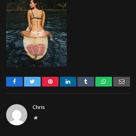
Facebook
Twitter
Pinterest
LinkedIn
Tumblr
WhatsApp
Emai
Chris
Website