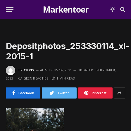
Markentoer
Depositphotos_253330114_xl-
2015-1
BY
CHRIS
AUGUSTUS 14, 2021
UPDATED:
FEBRUARI 8,
2023
GEEN REACTIES
1 MIN READ
Facebook
Twitter
Pinterest