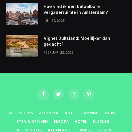
Hoe vind ik een betaalbare
vergaderruimte in Amsterdam?
JUNI 24, 2025
Vignet Duitsland: Moeilijker dan
gedacht?
FEBRUARI 25, 2025
Facebook
Twitter
Instagram
Pinterest
ACCESSOIRES
ALGEMEEN
AUTO
CAMPING
CRUISE
ETEN & DRINKEN
EUROPA
HOTEL
KLEDING
LAST MINUTES
NEDERLAND
OVERIGE
REIZEN